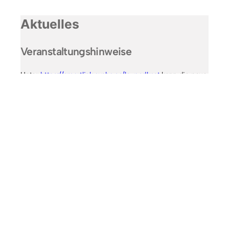
Aktuelles
Veranstaltungshinweise
Unter
https://smartlink.ausha.co/le-podkast
kann die neue
Folge von
Le Podkast
von Hélène Kohl abgerufen werden:
ein Gespräch mit dem französischen Botschafter
François Delattre. Wir haben diese Folge gefördert und
legen Ihnen auch alle anderen Folgen ans Herz.
Vom 24. Juni bis 16. August findet im Konrad-Adenauer-
Haus in Rhöndorf die Karikaturenausstellung „Adenauer
auf der Wolke“ statt.
Einen Förderantrag stellen