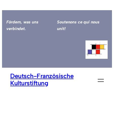
Zum
Inhalt
springen
Fördern, was uns
Soutenons ce qui nous
verbindet.
unit!
Deutsch-Französische
Kulturstiftung